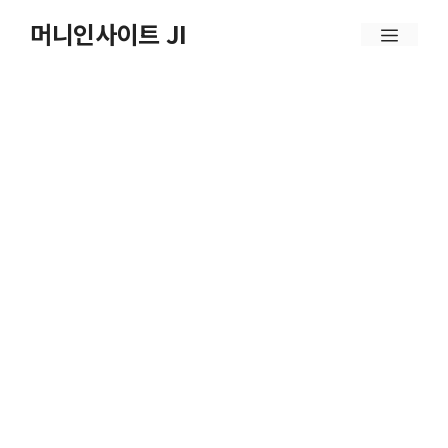
컨
머니인사이트 JI
메
텐
뉴
츠
로
건
너
뛰
기