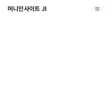
컨
머니인사이트 JI
메
텐
뉴
츠
로
건
너
뛰
기