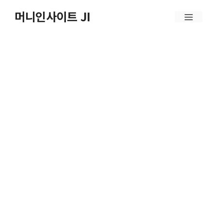
컨
머니인사이트 JI
메
텐
뉴
츠
로
건
너
뛰
기