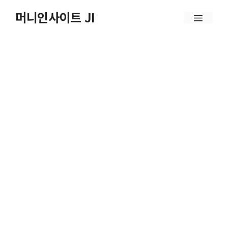
컨
머니인사이트 JI
메
텐
뉴
츠
로
건
너
뛰
기