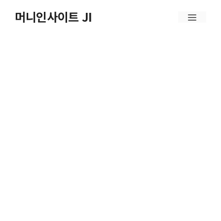
컨
머니인사이트 JI
메
텐
뉴
츠
로
건
너
뛰
기