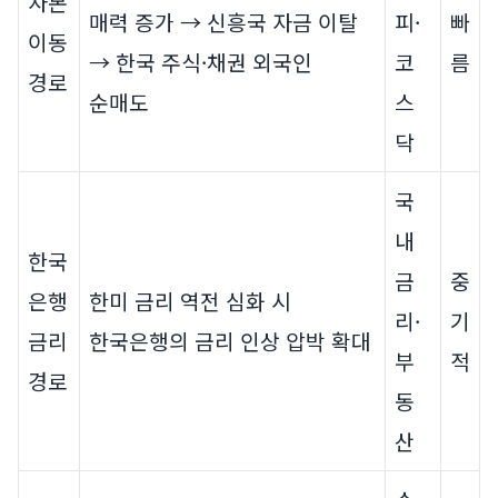
자본
매력 증가 → 신흥국 자금 이탈
피·
빠
이동
→ 한국 주식·채권 외국인
코
름
경로
순매도
스
닥
국
내
한국
금
중
은행
한미 금리 역전 심화 시
리·
기
금리
한국은행의 금리 인상 압박 확대
부
적
경로
동
산