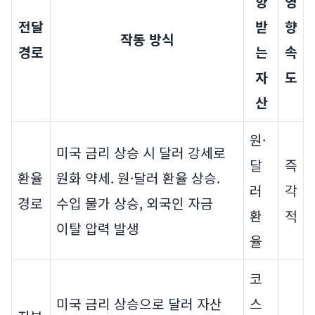
향
영
전달
받
향
작동 방식
경로
는
속
자
도
산
원·
미국 금리 상승 시 달러 강세로
달
즉
환율
원화 약세. 원·달러 환율 상승.
러
각
경로
수입 물가 상승, 외국인 자금
환
적
이탈 압력 발생
율
코
미국 금리 상승으로 달러 자산
스