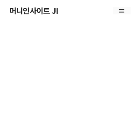
컨
머니인사이트 JI
메
텐
뉴
츠
로
건
너
뛰
기