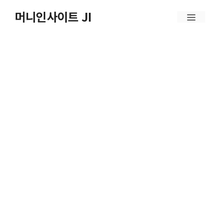
컨
머니인사이트 JI
메
텐
뉴
츠
로
건
너
뛰
기