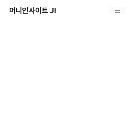
컨
머니인사이트 JI
메
텐
뉴
츠
로
건
너
뛰
기