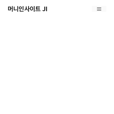
컨
머니인사이트 JI
메
텐
뉴
츠
로
건
너
뛰
기