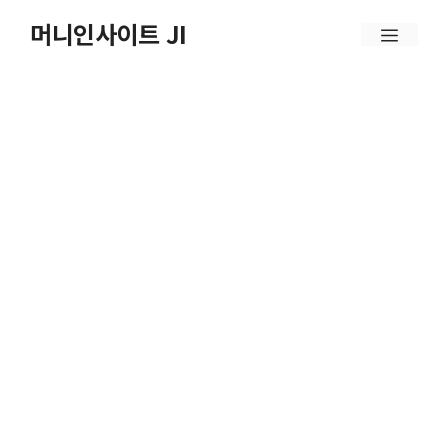
컨
머니인사이트 JI
메
텐
뉴
츠
로
건
너
뛰
기