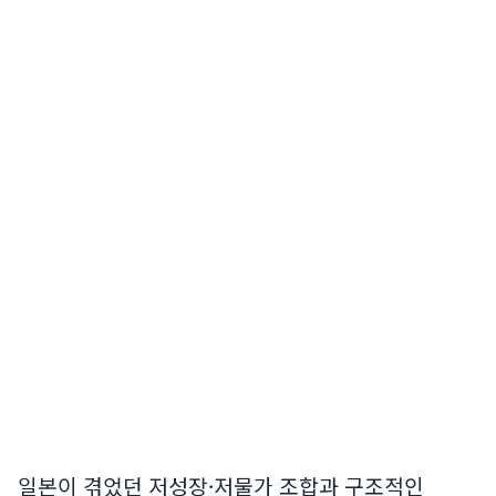
일본이 겪었던 저성장·저물가 조합과 구조적인