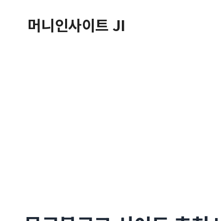
컨
머니인사이트 JI
텐
츠
로
건
너
뛰
기