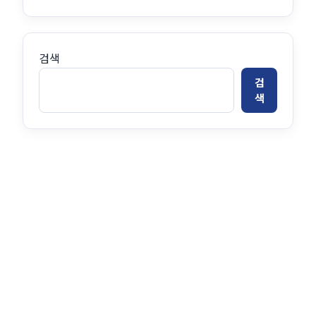
검색
검
색