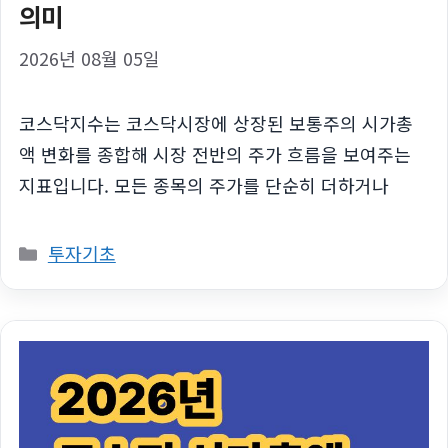
의미
2026년 08월 05일
코스닥지수는 코스닥시장에 상장된 보통주의 시가총
액 변화를 종합해 시장 전반의 주가 흐름을 보여주는
지표입니다. 모든 종목의 주가를 단순히 더하거나
카
투자기초
테
고
리