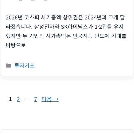
2026년 코스피 시가총액 상위권은 2024년과 크게 달
라졌습니다. 삼성전자와 SK하이닉스가 1·2위를 유지
했지만 두 기업의 시가총액은 인공지능 반도체 기대를
바탕으로
카
투자기초
테
고
리
페
페
페
1
2
…
7
다음
→
이
이
이
지
지
지