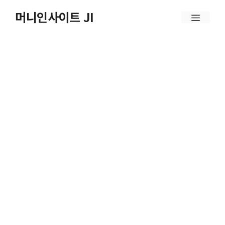
컨
머니인사이트 JI
메
텐
뉴
츠
로
건
너
뛰
기