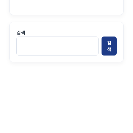
검색
검
색