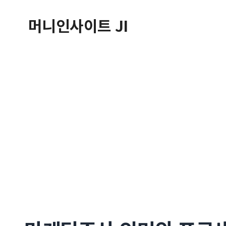
컨
머니인사이트 JI
텐
츠
로
건
너
뛰
기