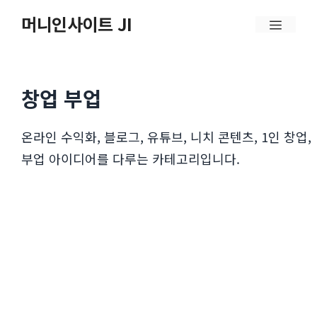
컨
머니인사이트 JI
메
텐
뉴
츠
로
창업 부업
건
너
온라인 수익화, 블로그, 유튜브, 니치 콘텐츠, 1인 창업,
뛰
부업 아이디어를 다루는 카테고리입니다.
기