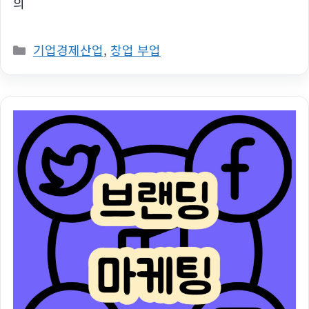
의
카
기업경제산업
,
창업 부업
테
고
리