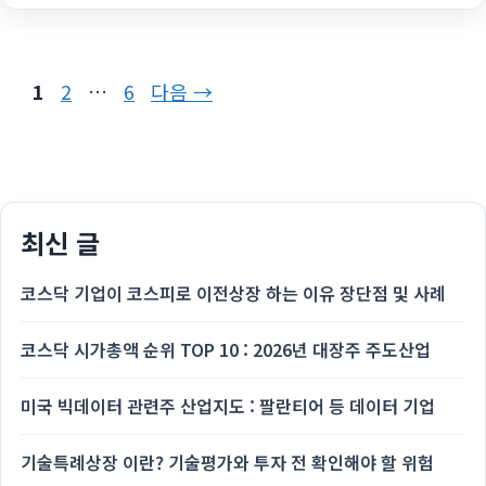
고
리
페
페
페
1
2
…
6
다음
→
이
이
이
지
지
지
최신 글
코스닥 기업이 코스피로 이전상장 하는 이유 장단점 및 사례
코스닥 시가총액 순위 TOP 10 : 2026년 대장주 주도산업
미국 빅데이터 관련주 산업지도 : 팔란티어 등 데이터 기업
기술특례상장 이란? 기술평가와 투자 전 확인해야 할 위험