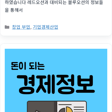
하였습니다 레드오션과 대비되는 블루오션의 정보들
을 통해서
카
창업 부업
,
기업경제산업
테
고
리