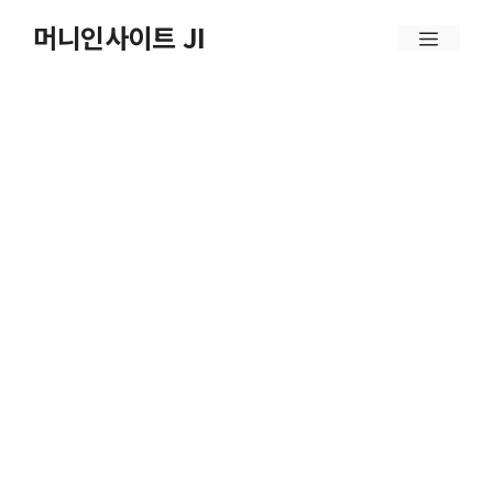
컨
머니인사이트 JI
메
텐
뉴
츠
로
건
너
뛰
기